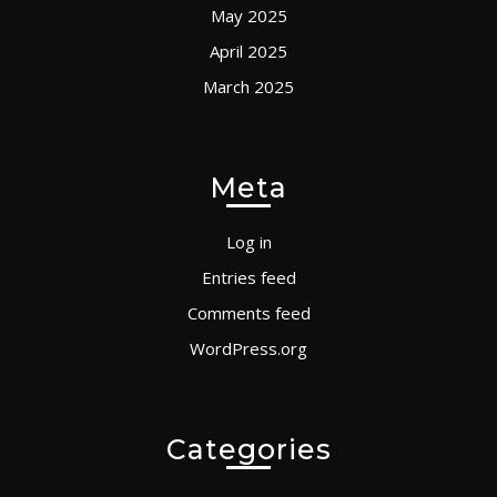
May 2025
April 2025
March 2025
Meta
Log in
Entries feed
Comments feed
WordPress.org
Categories