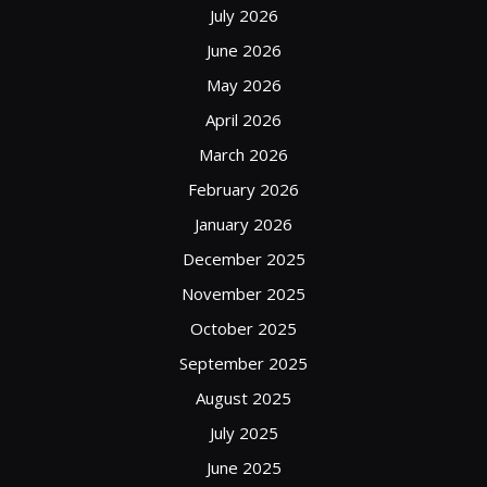
July 2026
June 2026
May 2026
April 2026
March 2026
February 2026
January 2026
December 2025
November 2025
October 2025
September 2025
August 2025
July 2025
June 2025