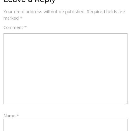
Your email address will not be published.
Required fields are
marked
*
Comment
*
Name
*