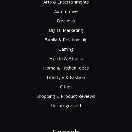
Arts & Entertainments
Automotive
Business
Digital Marketing
Family & Relationship
Gaming
Health & Fitness
Home & Kitchen Ideas
Lifestyle & Fashion
Other
Shopping & Product Reviews
Uncategorized