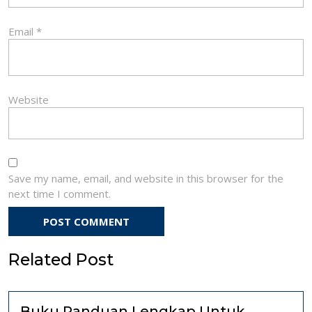
Email
*
Website
Save my name, email, and website in this browser for the
next time I comment.
Related Post
Buku Panduan Lengkap Untuk