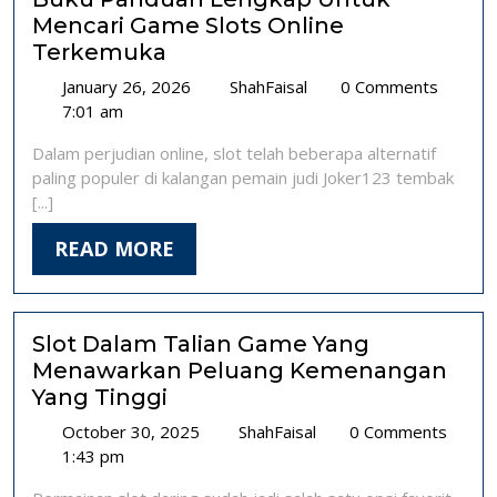
Mencari Game Slots Online
Terkemuka
January
Buku
January 26, 2026
ShahFaisal
0 Comments
26,
Panduan
7:01 am
2026
Lengkap
Dalam perjudian online, slot telah beberapa alternatif
Untuk
paling populer di kalangan pemain judi Joker123 tembak
Mencari
[...]
Game
Slots
READ
READ MORE
Online
MORE
Terkemuka
Slot Dalam Talian Game Yang
Menawarkan Peluang Kemenangan
Yang Tinggi
October
Slot
October 30, 2025
ShahFaisal
0 Comments
30,
Dalam
1:43 pm
2025
Talian