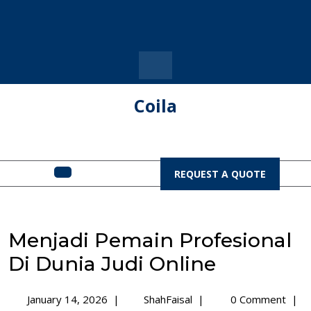
Skip
to
content
Coila
Open
REQUEST
REQUEST A QUOTE
A
Menu
QUOTE
Menjadi Pemain Profesional
Di Dunia Judi Online
January
Menjadi
January 14, 2026
|
ShahFaisal
|
0 Comment
|