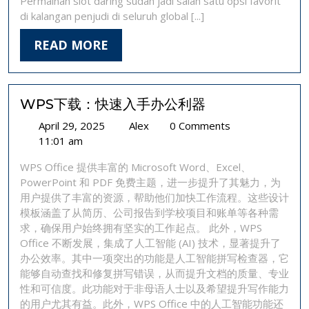
Permainan slot daring sudah jadi salah satu opsi favorit
Game
di kalangan penjudi di seluruh global [...]
Yang
Menawarkan
READ
READ MORE
Peluang
MORE
Kemenangan
Yang
Tinggi
WPS下载：快速入手办公利器
April
WPS
April 29, 2025
Alex
0 Comments
29,
下
11:01 am
2025
载：
WPS Office 提供丰富的 Microsoft Word、Excel、
快
PowerPoint 和 PDF 免费主题，进一步提升了其魅力，为
速
用户提供了丰富的资源，帮助他们加快工作流程。这些设计
入
模板涵盖了从简历、公司报告到学校项目和账单等各种需
手
求，确保用户始终拥有坚实的工作起点。 此外，WPS
办
Office 不断发展，集成了人工智能 (AI) 技术，显著提升了
公
办公效率。其中一项突出的功能是人工智能拼写检查器，它
利
能够自动查找和修复拼写错误，从而提升文档的质量、专业
器
性和可信度。此功能对于非母语人士以及希望提升写作能力
的用户尤其有益。此外，WPS Office 中的人工智能功能还