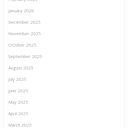
January 2026
December 2025
November 2025
October 2025
September 2025
August 2025
July 2025
June 2025
May 2025
April 2025
March 2025