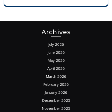
Archives
July 2026
June 2026
May 2026
April 2026
March 2026
February 2026
January 2026
December 2025
November 2025