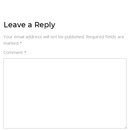
Leave a Reply
Your email address will not be published.
Required fields are
marked
*
Comment
*