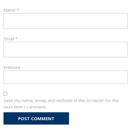
Name
*
Email
*
Website
Save my name, email, and website in this browser for the
next time I comment.