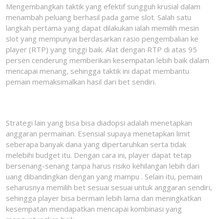
Mengembangkan taktik yang efektif sungguh krusial dalam
menambah peluang berhasil pada game slot. Salah satu
langkah pertama yang dapat dilakukan ialah memilih mesin
slot yang mempunyai berdasarkan rasio pengembalian ke
player (RTP) yang tinggi baik. Alat dengan RTP di atas 95
persen cenderung memberikan kesempatan lebih baik dalam
mencapai menang, sehingga taktik ini dapat membantu
pemain memaksimalkan hasil dari bet sendiri.
Strategi lain yang bisa bisa diadopsi adalah menetapkan
anggaran permainan. Esensial supaya menetapkan limit
seberapa banyak dana yang dipertaruhkan serta tidak
melebihi budget itu. Dengan cara ini, player dapat tetap
bersenang-senang tanpa harus risiko kehilangan lebih dari
uang dibandingkan dengan yang mampu . Selain itu, pemain
seharusnya memilih bet sesuai sesuai untuk anggaran sendiri,
sehingga player bisa bermain lebih lama dan meningkatkan
kesempatan mendapatkan mencapai kombinasi yang