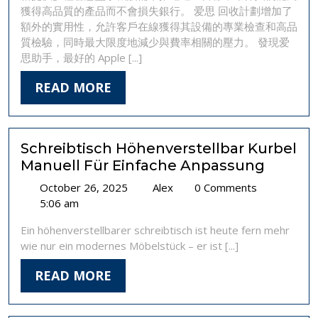
獲得高品質的產品而不會損失銀行。 爱思 回收計劃增加了
額外的實用性，允許客戶在線獲得其設備的專業檢查和高品
質檢驗，同時最大限度地減少與費率相關的壓力。 發現爱
思助手，最好的 Apple [...]
READ
READ MORE
MORE
Schreibtisch Höhenverstellbar Kurbel
Manuell Für Einfache Anpassung
October
Schreibtisch
October 26, 2025
Alex
0 Comments
26,
Höhenverstellbar
5:06 am
2025
Kurbel
Ein höhenverstellbarer schreibtisch ist heute fern mehr
Manuell
wie nur ein modernes Möbelstück – er ist [...]
Für
Einfache
READ
READ MORE
Anpassung
MORE