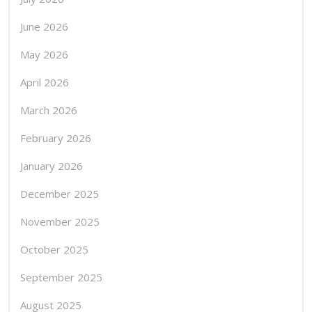
June 2026
May 2026
April 2026
March 2026
February 2026
January 2026
December 2025
November 2025
October 2025
September 2025
August 2025