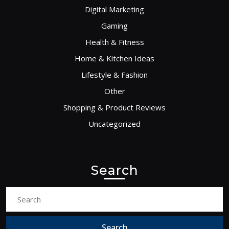
Digital Marketing
Gaming
Health & Fitness
Home & Kitchen Ideas
Lifestyle & Fashion
Other
Shopping & Product Reviews
Uncategorized
Search
Search
for: