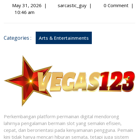
May
Situs
May 31, 2026
|
sarcastic_guy
|
0 Comment
|
31,
Slot
10:46 am
2026
Gacor
Vegas123
dengan
Categories :
Arts & Entertainments
Akses
Cepat
dan
Stabil
Perkembangan platform permainan digital mendorong
lahirnya pengalaman bermain slot yang semakin efisien,
cepat, dan berorientasi pada kenyamanan pengguna. Pemain
kini tidak hanya mencari hiburan semata, tetapi juga sistem