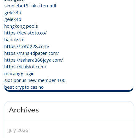
simplebet8 link alternatif
gelek4d
gelek4d
hongkong pools
https://levistoto.co/
badakslot
https://toto228.com/
https://rans4dpaten.com/
https://sahara888jaya.com/
https://ichislot.com/
macaugg login
slot bonus new member 100
best crypto casino
Archives
July 2026