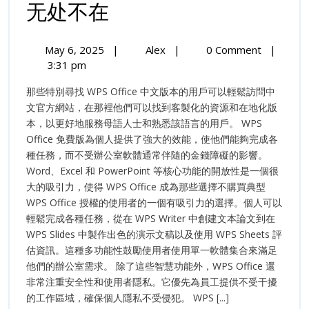
多
无处不在
平
May
多
May 6, 2025
|
Alex
|
0 Comment
|
台
6,
平
3:31 pm
2025
台
支
那些特別尋找 WPS Office 中文版本的用戶可以輕鬆訪問中
支
持，
文官方網站，在那裡他們可以找到客製化的資源和在地化版
持，
本，以更好地服務母語人士和熟悉該語言的用戶。 WPS
WPS
WPS
Office 免費版為個人提供了強大的效能，使他們能夠完成各
Office
Office
種任務，而不受辦公室軟體通常伴隨的金錢障礙的影響。
无
处
Word、Excel 和 PowerPoint 等核心功能的開放性是一個很
无
不
大的吸引力，使得 WPS Office 成為那些選擇不購買典型
在
WPS Office 授權的使用者的一個有吸引力的選擇。個人可以
处
輕鬆完成各種任務，從在 WPS Writer 中創建文本論文到在
不
WPS Slides 中製作出色的演示文稿以及使用 WPS Sheets 評
估資訊。這種多功能性鼓勵使用者使用單一軟體集合來滿足
在
他們的辦公室需求。 除了這些智慧功能外，WPS Office 還
非常注重安全性和使用者隱私。它優先為員工提供不受干擾
的工作區域，確保個人隱私不受侵犯。 WPS [...]