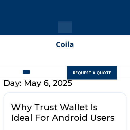
Skip
to
content
Coila
Open
REQUEST
REQUEST A QUOTE
A
Menu
Day:
May 6, 2025
QUOTE
Why Trust Wallet Is
Wh
Ideal For Android Users
Tru