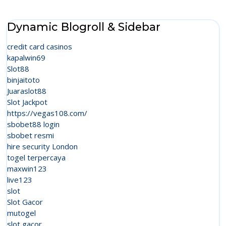
Dynamic Blogroll & Sidebar
credit card casinos
kapalwin69
Slot88
binjaitoto
Juaraslot88
Slot Jackpot
https://vegas108.com/
sbobet88 login
sbobet resmi
hire security London
togel terpercaya
maxwin123
live123
slot
Slot Gacor
mutogel
slot gacor