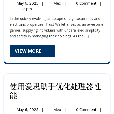
May
Why
May 6, 2025
|
Alex
|
0 Comment
|
Wal
6,
Trust
3:32 pm
2025
Wallet
Is
In the quickly evolving landscape of cryptocurrency and
Is
Ide
electronic properties, Trust Wallet arises as an awesome
Ideal
gamer, supplying individuals with unparalleled simplicity
For
For
and safety in managing their holdings. As the [...]
Android
And
Users
VIEW
VIEW MORE
Use
MORE
使用爱思助手优化处理器性
使
能
用
May
使
May 6, 2025
|
Alex
|
0 Comment
|
爱