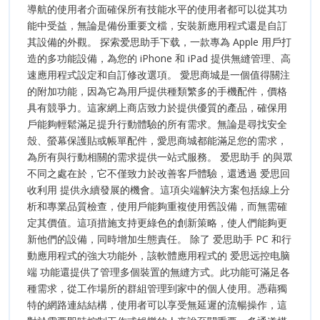
導航的使用者介面確保所有技能水平的使用者都可以從其功
能中受益，無論是備份重要文檔，安裝新應用程式還是自訂
其設備的外觀。 探索爱思助手下载，一款專為 Apple 用戶打
造的多功能設備，為您的 iPhone 和 iPad 提供無縫管理、高
速應用程式設定和自訂修改選項。 愛思商城是一個值得關注
的附加功能，因為它為用戶提供種類繁多的手機配件，價格
具有競爭力。這家網上商店致力於提供優質的產品，確保用
戶能夠輕鬆滿足提升行動體驗的所有需求。無論是尋找安全
殼、螢幕保護貼或帳單配件，愛思商城都能滿足您的需求，
為所有與行動相關的需求提供一站式服務。 爱思助手 的與眾
不同之處在於，它不僅致力於改善客戶體驗，還透過 爱思回
收利用 提供永續發展的機會。這項尖端解決方案包括線上分
析和專業品質檢查，使用戶能夠重複使用舊設備，而無需確
定其價值。這項措施支持更綠色的創新策略，使人們能夠更
新他們的設備，同時增加生態責任。 除了 爱思助手 PC 和行
動應用程式的強大功能外，該軟體應用程式的 爱思远控电脑
端 功能還提供了管理多個裝置的無縫方式。此功能可滿足各
種需求，從工作場所的群組管理到家中的個人使用。憑藉獨
特的網路連結結構，使用者可以享受無延遲的流暢操作，這