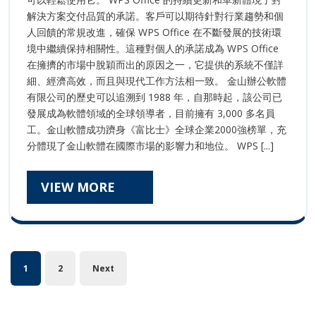
的
配
解決方案交付品質的承諾。客戶可以期待針對行業趨勢和個
性
人回饋的常規改進，確保 WPS Office 在不斷發展的技術環
适
分
境中繼續保持相關性。這種對個人的承諾成為 WPS Office
配
析
在擁擠的市場中脫穎而出的原因之一，它提供的系統不僅詳
細、經濟高效，而且與現代工作方法相一致。 金山辦公軟體
性
有限公司的歷史可以追溯到 1988 年，自那時起，該公司已
分
發展成為軟體領域的全球領導者，目前擁有 3,000 多名員
工。金山軟體成功躋身《富比士》全球企業2000強榜單，充
析
分體現了金山軟體在國際市場的影響力和地位。 WPS [...]
VIEW
VIEW MORE
MORE
Posts
1
2
Next
pagination