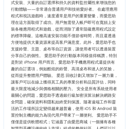
式安裝、大量的自訂選擇和持久的資料監控屬性來增強您的
行動體驗——非常適合普通用戶和技術愛好者。 在處理應用
程式和視訊遊戲時，速度通常是用戶的重要變量，而愛思助
理在這方面取得了成功。用戶無需登入帳戶即可在寬頻上安
裝各種應用程式和遊戲，從而消除了通常阻礙應用程式設定
的標準障礙。這種高速安裝功能不僅節省時間，而且還透過
方便地提供大量資源來提高客戶滿意度。此外，愛思助手也
支援鈴聲、主題、桌布等自訂資源，讓使用者可以透過裝置
分享自己的個性。 愛思助手的行動版本同樣值得稱讚，特別
是對於 iPhone 用戶而言。愛思助手手機應用程式還提供有
趣的自訂選項，例如酷炫的鈴聲、高清桌布和迷人的笑臉，
從而提升整體用戶體驗。 爱思 回收計劃又增加了一層力量，
讓客戶可以在線上獲得其工具的專業分析和品質評估，同時
最大限度地減少與價格相關的壓力。 安全是所有系統使用者
最關心的問題，愛思助手透過銀行級加密演算法解決網路安
全問題，確保資料和隱私始終受到保護。隨著遠端工作和靈
活的工作場所設定變得越來越普遍，使用 iOS 和 Android 裝
置控制主機的能力為現代用戶帶來了一層便利。 愛思助手不
僅僅是提供軟體程式；它涵蓋了由愛思商城（一個擁有各種
智慧型手機設備的線上市場）組成的整個社區。人們可以以