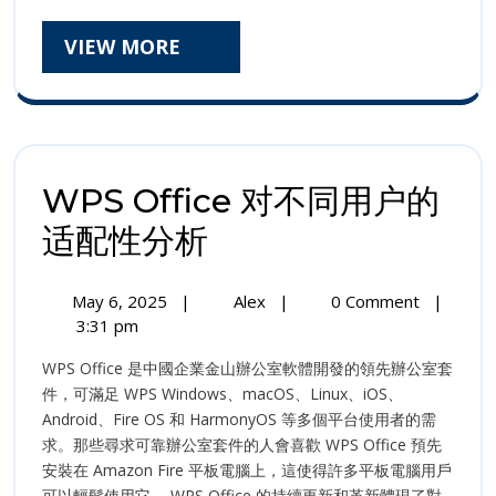
VIEW
VIEW MORE
MORE
WPS Office 对不同用户的
WPS
适配性分析
Office
May
WPS
May 6, 2025
|
Alex
|
0 Comment
|
对
6,
Office
3:31 pm
2025
对
不
WPS Office 是中國企業金山辦公室軟體開發的領先辦公室套
不
同
件，可滿足 WPS Windows、macOS、Linux、iOS、
同
Android、Fire OS 和 HarmonyOS 等多個平台使用者的需
用
用
求。那些尋求可靠辦公室套件的人會喜歡 WPS Office 預先
户
户
安裝在 Amazon Fire 平板電腦上，這使得許多平板電腦用戶
的
适
可以輕鬆使用它。 WPS Office 的持續更新和革新體現了對