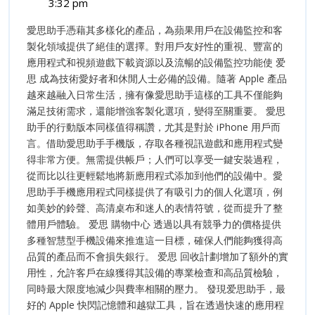
6,
用
3:32 pm
2025
爱
思
愛思助手憑藉其多樣化的產品，為蘋果用戶在設備監控和客
思
助
製化領域提供了絕佳的選擇。對用戶友好性的重視、豐富的
助
應用程式和視頻遊戲下載資源以及流暢的設備監控功能使 爱
手
手
思 成為技術愛好者和休閒人士必備的設備。隨著 Apple 產品
优
优
越來越融入日常生活，擁有像愛思助手這樣的工具不僅能夠
化
处
滿足技術需求，還能增強客製化選項，變得至關重要。 愛思
化
理
助手的行動版本同樣值得稱讚，尤其是對於 iPhone 用戶而
器
言。借助愛思助手手機版，存取各種視訊遊戲和應用程式變
处
性
得非常方便。無需提供帳戶；人們可以享受一鍵安裝過程，
理
能
從而比以往更輕鬆地將新應用程式添加到他們的設備中。愛
思助手手機應用程式同樣提供了有吸引力的個人化選項，例
器
如美妙的鈴聲、高清桌布和迷人的表情符號，從而提升了整
性
體用戶體驗。 爱思 購物中心 透過以具有競爭力的價格提供
多種智慧型手機設備來推進這一目標，確保人們能夠獲得高
能
品質的產品而不會損失銀行。 爱思 回收計劃增加了額外的實
用性，允許客戶在線獲得其設備的專業檢查和高品質檢驗，
同時最大限度地減少與費率相關的壓力。 發現爱思助手，最
好的 Apple 快閃記憶體和越獄工具，旨在透過快速的應用程