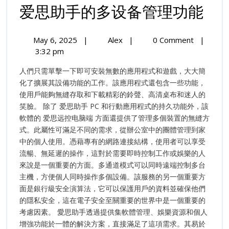
爱
爱思助手的多设备管理功能
思
May
爱
May 6, 2025
|
Alex
|
0 Comment
|
助
6,
思
3:32 pm
2025
助
手
人們只需單擊一下即可安裝無數的應用程式和遊戲，大大簡
手
的
化了擴展其設備功能的工作。該應用程式還包含一些功能，
的
使用戶能夠無縫存取和下載精彩的鈴聲、高清桌布和迷人的
多
多
笑臉。 除了 爱思助手 PC 和行動應用程式的持久功能外，該
设
设
軟體的 爱思远控电脑端 方面還提供了管理多個裝置的無縫方
备
管
式。此屬性可滿足不同的需求，從辦公室中的團體管理到家
备
理
中的個人使用。憑藉專有的網路連接結構，使用者可以享受
功
流暢、無延遲的操作，這對於需要即時控制工作或娛樂的人
管
能
來說是一個重要的方面。多通道模式可以同時遠端控制多台
理
主機，方便個人同時操作多個設備。該服務的另一個重要方
面是銀行級安全演算法，它可以保護用戶的資料並確保他們
功
的隱私安全，這在電子安全至關重要的世界中是一個重要的
能
考慮因素。 愛思助手透過提供集軟體管理、娛樂資源和個人
增強功能於一體的解決方案，直接滿足了這項需求。其易於